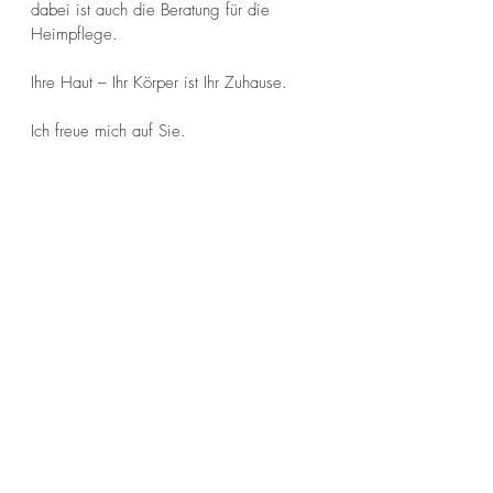
dabei ist auch die Beratung für die
Heimpflege.
Ihre Haut – Ihr Körper ist Ihr Zuhause.
Ich freue mich auf Sie.
Kontakt
L U N A C O S M E T I C
Claudia Germano
Kosmetikerin EFZ
Freienhofgasse 5, 3600 Thun
info@lunacosmetic.ch