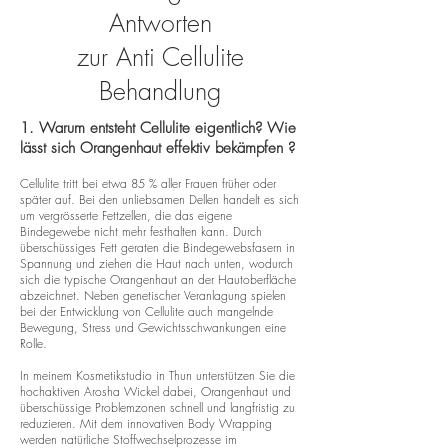
Antworten
zur Anti Cellulite
Behandlung
1. Warum entsteht Cellulite eigentlich? Wie
lässt sich Orangenhaut effektiv bekämpfen ?
Cellulite tritt bei etwa 85 % aller Frauen früher oder
später auf. Bei den unliebsamen Dellen handelt es sich
um vergrösserte Fettzellen, die das eigene
Bindegewebe nicht mehr festhalten kann. Durch
überschüssiges Fett geraten die Bindegewebsfasern in
Spannung und ziehen die Haut nach unten, wodurch
sich die typische Orangenhaut an der Hautoberfläche
abzeichnet. Neben genetischer Veranlagung spielen
bei der Entwicklung von Cellulite auch mangelnde
Bewegung, Stress und Gewichtsschwankungen eine
Rolle.
In meinem Kosmetikstudio in Thun unterstützen Sie die
hochaktiven Arosha Wickel dabei, Orangenhaut und
überschüssige Problemzonen schnell und langfristig zu
reduzieren. Mit dem innovativen Body Wrapping
werden natürliche Stoffwechselprozesse im