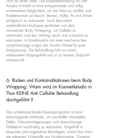
Thun an erster Stelle. Die Körperbehandlung mit den
Arosha Wickeln ist eine entspannende und völlig
schmerzfreie Möglichkeit, um die Haut zu straffen und
Problemzonen an Bauch, Beinen, Hüfte, Po und Armen
erfolgreich zu reduzieren. Auch besonders
empfindliche Hauttypen profitieren von dem
innovativen Body Wrapping, um Cellulite zu
vermindern und den Umfang rasch und schonend zu
reduzieren. In Kombination mit einer mechanischen
Lymphdrainage sorgen die Arosha Wickel für pure
Entspannung. Die Behandlung führt zu einem
verbesserten Körpergefühl und ist zu keinem Zeitpunkt
schmerzvoll.
6. Risiken und Kontraindikationen beim Body
Wrapping: Wann wird im Kosmetikstudio in
Thun KEINE Anti Cellulite Behandlung
durchgeführt ?
Das schlankmachende Expressprogramm ist eine
hervorragende Methode, um erschlaffte Hautstellen,
Dellen, Wassereinlagerungen und überschüssige
Fettdepots nachhaltig zu reduzieren. Eingehüllt in
bequeme und angenehme Bandagen, nimmt Ihre Haut
die erlesenen Wirkstoffe aus Hyaluronsäure, Ginseng,