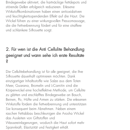
Bindegewebe aktiviert, die hartnäckige Fettdepots und
störende Dellen erfolgreich reduzieren. Erlesene
Wirkstoffkombinationen haben einen antioxidativen
und feuchtigkeitsspendenden Effekt auf die Haut. Die
Wickel führen zu einer wirkungsvollen Pressomassage,
die die Fettverbrennung fördert und für eine straffere
und schlankere Silhouette sorgt.
2. Für wen ist die Anti Cellulite Behandlung
geeignet und wann sehe ich erste Resultate
?
Die Cellulitebehandlung ist für alle geeignet, die Ihre
Silhouette dauerhaft optimieren möchten. Dank
einzigartiger Inhaltsstoffe wie Salze aus dem Toten
Meer, Guarana, Bromelin und L-Carnitin sind die
Körperwickel eine hocheffektive Methode, um Cellulite
zu glätten und erschlafftes Bindegewebe an Bauch,
Beinen, Po, Hüfte und Armen zu stärken. Die erlesenen
Wirkstoffe fördern die Fettverbrennung und unterstützen
Sie konsequent beim Abnehmen. Neben einem
raschen Fettabbau beschleunigen die Arosha Wickel
das Ausleiten von Giftstoffen und
Wassereinlagerungen, wodurch die Haut sofort mehr
Spannkraft, Elastizität und Festigkeit erhält.