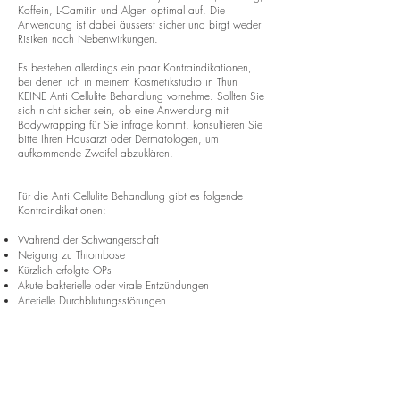
Koffein, L-Carnitin und Algen optimal auf. Die
Anwendung ist dabei äusserst sicher und birgt weder
Risiken noch Nebenwirkungen.
Es bestehen allerdings ein paar Kontraindikationen,
bei denen ich in meinem Kosmetikstudio in Thun
KEINE Anti Cellulite Behandlung vornehme. Sollten Sie
sich nicht sicher sein, ob eine Anwendung mit
Bodywrapping für Sie infrage kommt, konsultieren Sie
bitte Ihren Hausarzt oder Dermatologen, um
aufkommende Zweifel abzuklären.
Für die Anti Cellulite Behandlung gibt es folgende
Kontraindikationen:
Während der Schwangerschaft
Neigung zu Thrombose
Kürzlich erfolgte OPs
Akute bakterielle oder virale Entzündungen
Arterielle Durchblutungsstörungen
7. Wie viele Anti Cellulite Behandlungen
soll ich vornehmen, um Cellulite zu glätten
und eine dauerhafte Umfangreduktion zu