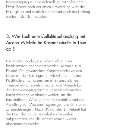
Bodywrapping ist eine Behandlung mit sofortigem
Effekt. Bereits nach der ersten Anwendung wirkt die
Haut glatter und deutlich straffer und auch der Umfang
erscheint sichtlich reduziert.
3. Wie Löuft eine Cellulitebehandlung mit
Arosha Wickeln im Kosmetikstudio in Thun
ab ?
Die Arosha Wickel, die individuell an Ihren
Problemzonen angebracht werden, kommen zum
Einsatz. Die gewünschten Körperbereiche werden
locker mit den Bandagen umwickelt und mit einer
Plastikfolie umschlossen, um einen zusätzlichen
Thermoeffekt zu erzielen. Ganz nach Wunsch kann
das Bodywrapping auch mit einer mechanischen
Lymphdrainage kombiniert werden, um die
hautstraffende Wirkung noch zu verstärken und die
Ausleitung von Wassereinlagerungen und Giftstoffen
zu beschleunigen. Nach 30 Minuten Einwirkzeit hat
die Haut die natürlichen Inhaltsstoffe perfekt
aufgenommen und die Wickel können wieder
abgenommen werden.