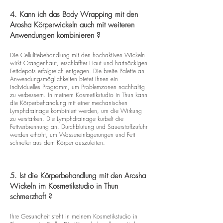
4. Kann ich das Body Wrapping mit den
Arosha Körperwickeln auch mit weiteren
Anwendungen kombinieren ?
Die Cellulitebehandlung mit den hochaktiven Wickeln
wirkt Orangenhaut, erschlaffter Haut und hartnäckigen
Fettdepots erfolgreich entgegen. Die breite Palette an
Anwendungsmöglichkeiten bietet Ihnen ein
individuelles Programm, um Problemzonen nachhaltig
zu verbessern. In meinem Kosmetikstudio in Thun kann
die Körperbehandlung mit einer mechanischen
Lymphdrainage kombiniert werden, um die Wirkung
zu verstärken. Die Lymphdrainage kurbelt die
Fettverbrennung an. Durchblutung und Sauerstoffzufuhr
werden erhöht, um Wassereinlagerungen und Fett
schneller aus dem Körper auszuleiten.
5. Ist die Körperbehandlung mit den Arosha
Wickeln im Kosmetikstudio in Thun
schmerzhaft ?
Ihre Gesundheit steht in meinem Kosmetikstudio in